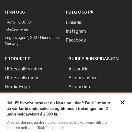
FINN OSS
FØLG OSS PÅ
Linkedin
+47 61 18 80 10
info@natre.no
Instagram
Engenvegen 1, 2827 Hunndalen,
Facebook
Norway
PRODUKTER
GUIDER & INSPIRASJON
Utforsk alle vinduer
Alle artikler
Utforsk alle dører
Alt om vinduer
Nordic Edge
Alt om dører
Klassisk stil
Inspirasjon
×
Tilpasninger
Nyheter
Hei! 👋 Hvorfor besøker du Natre.no i dag? Bruk 1 minutt
på vår korte undersøkelse og bli med i trekningen om 2
For Proff
universalgavekort á 2 000 kr.
Vi setter stor pris på din tilbakemelding og bruker svaret ditt til å
forbedre nettsiden. Takk for hjelpen!
RESSURSER
NATRE