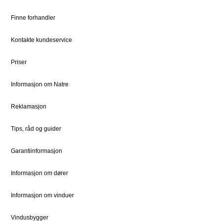
Slik bestiller du
Om oss
Finne forhandler
Bestille Deler
Historien om Natre
Kontakte kundeservice
Priser
Ledige stillinger
Dokumentsenter
DOVISTA Group
Priser
Informasjon om Natre
STØTTE
JURIDISK
Kundeservice
Bærekraft
Reklamasjon
Kontaktpersoner
Sosialt ansvar
Tips, råd og guider
Kontakt
Vedlikehold
Garantiinformasjon
Informasjon om dører
FOR PROFF
Natre Express
Informasjon om vinduer
Proffblog
Vindusbygger