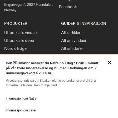
Engenvegen 1, 2827 Hunndalen,
Facebook
Norway
PRODUKTER
GUIDER & INSPIRASJON
Utforsk alle vinduer
Alle artikler
Utforsk alle dører
Alt om vinduer
Nordic Edge
Alt om dører
Klassisk stil
Inspirasjon
×
Tilpasninger
Nyheter
Hei! 👋 Hvorfor besøker du Natre.no i dag? Bruk 1 minutt
på vår korte undersøkelse og bli med i trekningen om 2
For Proff
universalgavekort á 2 000 kr.
Vi setter stor pris på din tilbakemelding og bruker svaret ditt til å
forbedre nettsiden. Takk for hjelpen!
RESSURSER
NATRE
Slik bestiller du
Om oss
Informasjon om Natre
Bestille Deler
Historien om Natre
Informasjon om dører
Priser
Ledige stillinger