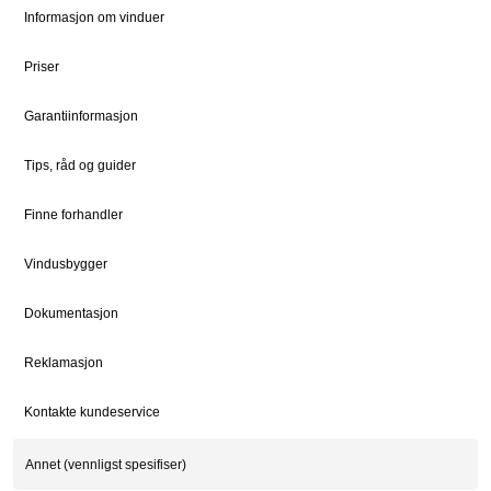
Dokumentsenter
DOVISTA Group
Informasjon om vinduer
Priser
STØTTE
JURIDISK
Kundeservice
Bærekraft
Garantiinformasjon
Kontaktpersoner
Sosialt ansvar
Tips, råd og guider
Kontakt
Vedlikehold
Finne forhandler
Vindusbygger
FOR PROFF
Natre Express
Dokumentasjon
Proffblog
Reklamasjon
Reklamasjon
Kontakte kundeservice
© 2026 Natre Vinduer AS. All Rights Reserved. | Part of Dovista Group
Personvernerklæring
Informasjonskapsler
Whistleblower