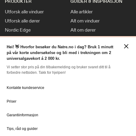
PRODUKTER
GUIDER & INSPIRASJON
Utforsk alle vinduer
Alle artikler
Utforsk alle dører
Alt om vinduer
Nordic Edge
Alt om dører
Klassisk stil
Inspirasjon
×
Hei! 👋 Hvorfor besøker du Natre.no i dag? Bruk 1 minutt
Tilpasninger
Nyheter
på vår korte undersøkelse og bli med i trekningen om 2
For Proff
universalgavekort á 2 000 kr.
Vi setter stor pris på din tilbakemelding og bruker svaret ditt til å
forbedre nettsiden. Takk for hjelpen!
RESSURSER
NATRE
Slik bestiller du
Om oss
Kontakte kundeservice
Bestille Deler
Historien om Natre
Priser
Priser
Ledige stillinger
Dokumentsenter
DOVISTA Group
Garantiinformasjon
Tips, råd og guider
STØTTE
JURIDISK