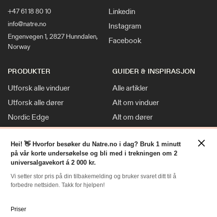
Linkedin
+47 61 18 80 10
info@natre.no
Instagram
Engenvegen 1, 2827 Hunndalen,
Facebook
Norway
PRODUKTER
GUIDER & INSPIRASJON
Utforsk alle vinduer
Alle artikler
Utforsk alle dører
Alt om vinduer
Nordic Edge
Alt om dører
Klassisk stil
Inspirasjon
×
Hei! 👋 Hvorfor besøker du Natre.no i dag? Bruk 1 minutt
Tilpasninger
Nyheter
på vår korte undersøkelse og bli med i trekningen om 2
For Proff
universalgavekort á 2 000 kr.
Vi setter stor pris på din tilbakemelding og bruker svaret ditt til å
forbedre nettsiden. Takk for hjelpen!
RESSURSER
NATRE
Slik bestiller du
Om oss
Priser