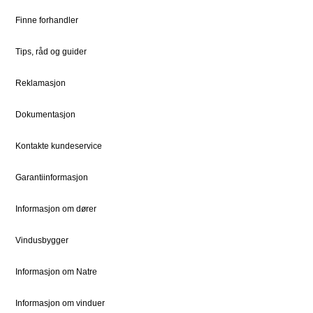
Bestille Deler
Historien om Natre
Finne forhandler
Priser
Ledige stillinger
Dokumentsenter
DOVISTA Group
Tips, råd og guider
Reklamasjon
STØTTE
JURIDISK
Kundeservice
Bærekraft
Dokumentasjon
Kontaktpersoner
Sosialt ansvar
Kontakte kundeservice
Kontakt
Vedlikehold
Garantiinformasjon
Informasjon om dører
FOR PROFF
Natre Express
Vindusbygger
Proffblog
Informasjon om Natre
Reklamasjon
Informasjon om vinduer