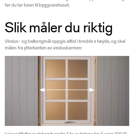
før du tar turen til byggvarehuset.
Slik m
åler du riktig
Vindus- og balkongmål oppgis alltid i bredde x høyde, og skal
måles fra ytterkanten av vinduskarmen:
I visse tilfeller er det nødvendig å ta av listene for å være 100 %