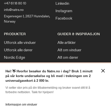
Linkedin
+47 61 18 80 10
info@natre.no
Instagram
Engenvegen 1, 2827 Hunndalen,
Facebook
Norway
PRODUKTER
GUIDER & INSPIRASJON
Utforsk alle vinduer
Alle artikler
Utforsk alle dører
Alt om vinduer
Nordic Edge
Alt om dører
Klassisk stil
Inspirasjon
×
Tilpasninger
Nyheter
Hei! 👋 Hvorfor besøker du Natre.no i dag? Bruk 1 minutt
på vår korte undersøkelse og bli med i trekningen om 2
For Proff
universalgavekort á 2 000 kr.
Vi setter stor pris på din tilbakemelding og bruker svaret ditt til å
forbedre nettsiden. Takk for hjelpen!
RESSURSER
NATRE
Slik bestiller du
Om oss
Informasjon om vinduer
Bestille Deler
Historien om Natre