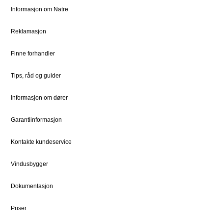
Informasjon om Natre
Priser
Ledige stillinger
Dokumentsenter
DOVISTA Group
Reklamasjon
Finne forhandler
STØTTE
JURIDISK
Kundeservice
Bærekraft
Tips, råd og guider
Kontaktpersoner
Sosialt ansvar
Informasjon om dører
Kontakt
Vedlikehold
Garantiinformasjon
Kontakte kundeservice
FOR PROFF
Natre Express
Vindusbygger
Proffblog
Dokumentasjon
Reklamasjon
Priser