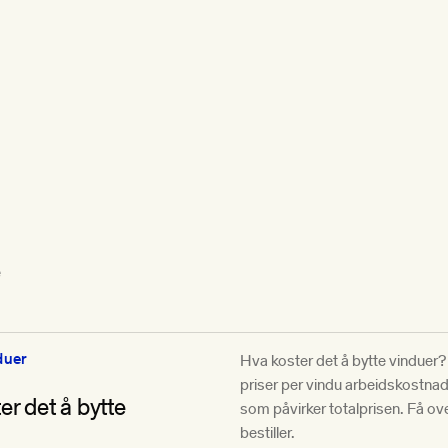
e
duer
Hva koster det å bytte vinduer
priser per vindu arbeidskostna
er det å bytte
som påvirker totalprisen. Få ove
?
bestiller.