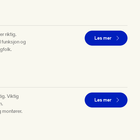
 riktig.
Les mer
l funksjon og
agfolk.
ig. Viktig
Les mer
n.
og montører.