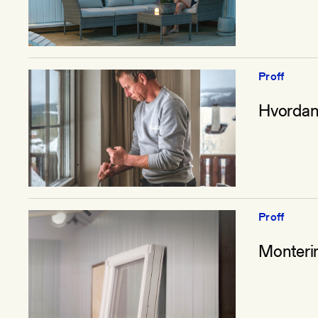
Proff
Hvordan
Proff
Monteri