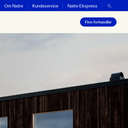
Om Natre
Kundeservice
Natre Ekspress
Finn forhandler