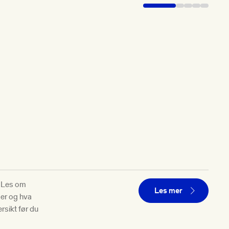
? Les om
Les mer
der og hva
rsikt før du