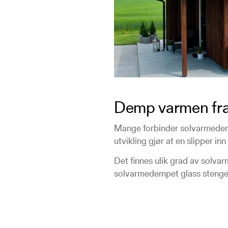
Demp varmen fra 
Mange forbinder solvarmedemp
utvikling gjør at en slipper i
Det finnes ulik grad av solva
solvarmedempet glass stenge u