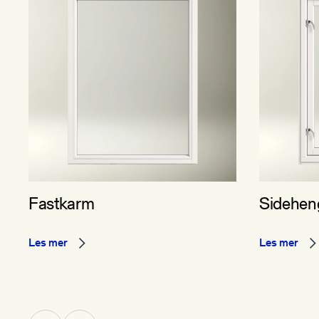
Fastkarm
Sidehen
Les mer
Les mer