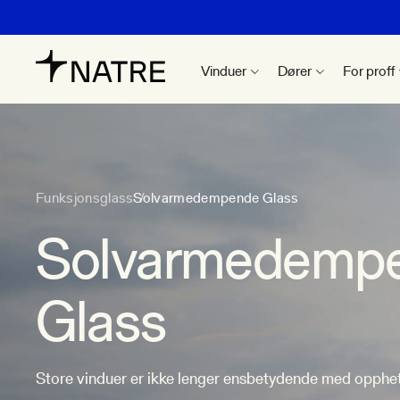
Vinduer
Dører
For proff
Funksjonsglass
Solvarmedempende Glass
Solvarmedemp
Glass
Store vinduer er ikke lenger ensbetydende med opphet