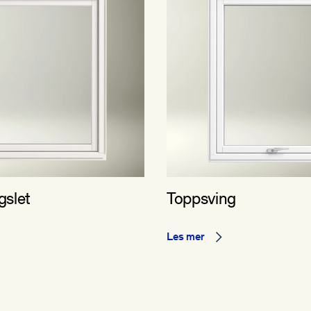
gslet
Toppsving
Les mer