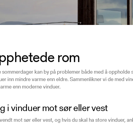
opphetede rom
sommerdager kan by på problemer både med å oppholde seg
uer inn mindre varme enn eldre. Sammenlikner vi de med vindu
varme enn moderne vinduer.
i vinduer mot sør eller vest
endt mot sør eller vest, og hvis du skal ha store vinduer, anbe